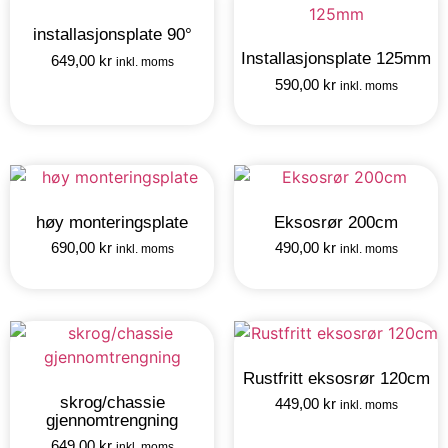
installasjonsplate 90°
Installasjonsplate 125mm
649,00
kr
inkl. moms
590,00
kr
inkl. moms
høy monteringsplate
Eksosrør 200cm
690,00
kr
490,00
kr
inkl. moms
inkl. moms
Rustfritt eksosrør 120cm
skrog/chassie
449,00
kr
inkl. moms
gjennomtrengning
649,00
kr
inkl. moms