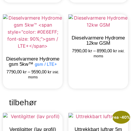
Dieselvarmere Hydrome
12kw GSM
7990,00
kr
–
8990,00
kr
inkl.
moms
Dieselvarmere Hydrome
gsm 5kw™
gsm / LTE+
7790,00
kr
–
9590,00
kr
inkl.
moms
tilbehør
rea -40%
Ventilgitter (lav profil)
Uttrekkbart luftrør 5m