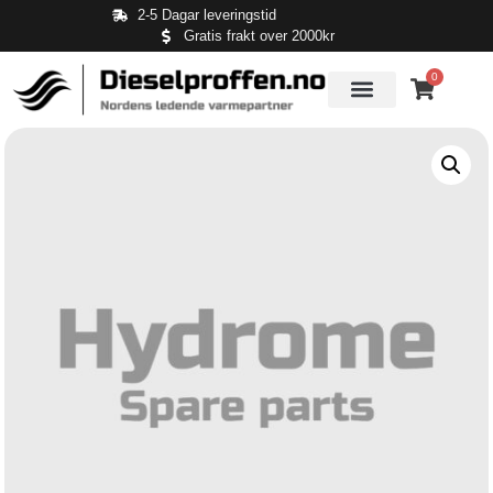
2-5 Dagar leveringstid
Gratis frakt over 2000kr
0