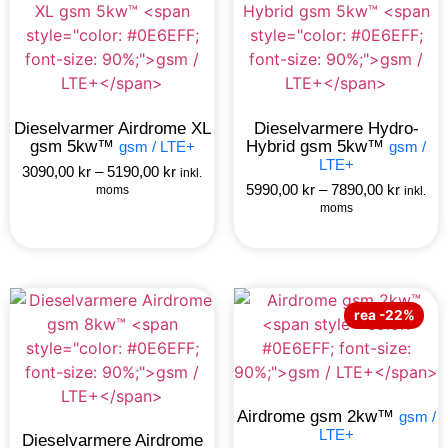
Dieselvarmer Airdrome XL
Dieselvarmere Hydro-
gsm 5kw™
Hybrid gsm 5kw™
gsm / LTE+
gsm /
LTE+
3090,00
kr
–
5190,00
kr
inkl.
5990,00
kr
–
7890,00
kr
moms
inkl.
moms
rea -22%
Airdrome gsm 2kw™
gsm /
LTE+
Dieselvarmere Airdrome