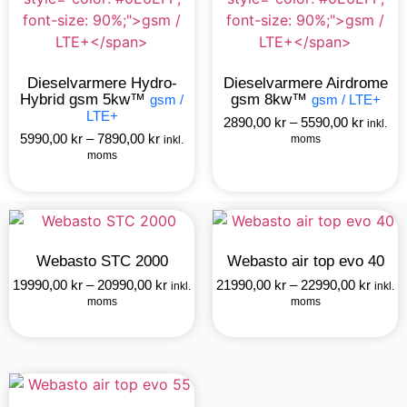
Dieselvarmere Hydro-
Dieselvarmere Airdrome
Hybrid gsm 5kw™
gsm 8kw™
gsm /
gsm / LTE+
LTE+
2890,00
kr
–
5590,00
kr
inkl.
5990,00
kr
–
7890,00
kr
moms
inkl.
moms
Webasto STC 2000
Webasto air top evo 40
19990,00
kr
–
20990,00
kr
21990,00
kr
–
22990,00
kr
inkl.
inkl.
moms
moms