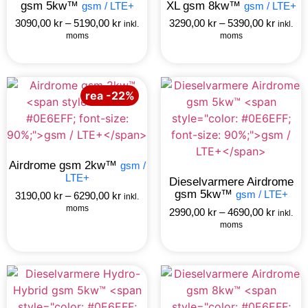
gsm 5kw™
XL gsm 8kw™
gsm / LTE+
gsm / LTE+
3090,00
kr
–
5190,00
kr
3290,00
kr
–
5390,00
kr
inkl.
inkl.
moms
moms
rea -22%
Airdrome gsm 2kw™
gsm /
LTE+
Dieselvarmere Airdrome
gsm 5kw™
gsm / LTE+
3190,00
kr
–
6290,00
kr
inkl.
moms
2990,00
kr
–
4690,00
kr
inkl.
moms