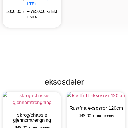
LTE+
5990,00
kr
–
7890,00
kr
inkl.
moms
eksosdeler
Rustfritt eksosrør 120cm
skrog/chassie
449,00
kr
inkl. moms
gjennomtrengning
649,00
kr
inkl. moms