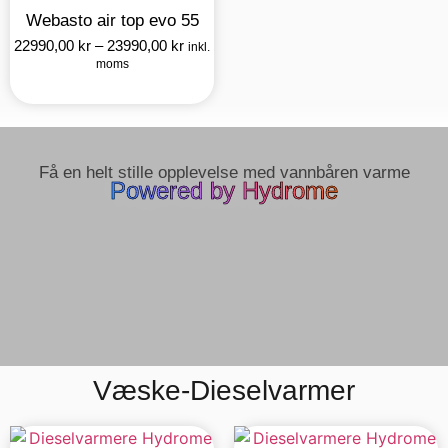
Webasto air top evo 55
22990,00
kr
–
23990,00
kr
inkl.
moms
Få en helt stille opplevelse med vannbåren varme
Powered by Hydrome​
Væske-Dieselvarmer