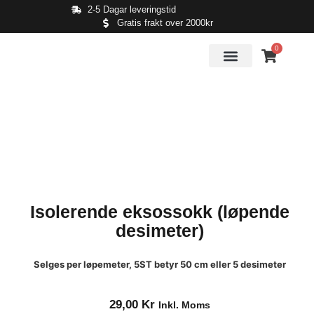
2-5 Dagar leveringstid
Gratis frakt over 2000kr
0
Isolerende eksossokk (løpende
desimeter)
Selges per løpemeter, 5ST betyr 50 cm eller 5 desimeter
29,00
Kr
Inkl. Moms