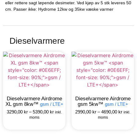
eller rettere sagt løpende desimeter. Ved kjøp av 5 stk leveres 50
cm. Passer ikke: Hydrome 12kw og 35kw væske varmer
Dieselvarmere
Dieselvarmere Airdrome
Dieselvarmere Airdrome
XL gsm 8kw™
gsm 5kw™
gsm / LTE+
gsm / LTE+
3290,00
kr
–
5390,00
kr
2990,00
kr
–
4690,00
kr
inkl.
inkl.
moms
moms