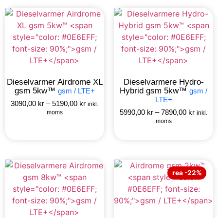
Dieselvarmer Airdrome XL
Dieselvarmere Hydro-
gsm 5kw™
Hybrid gsm 5kw™
gsm / LTE+
gsm /
LTE+
3090,00
kr
–
5190,00
kr
inkl.
5990,00
kr
–
7890,00
kr
moms
inkl.
moms
rea -22%