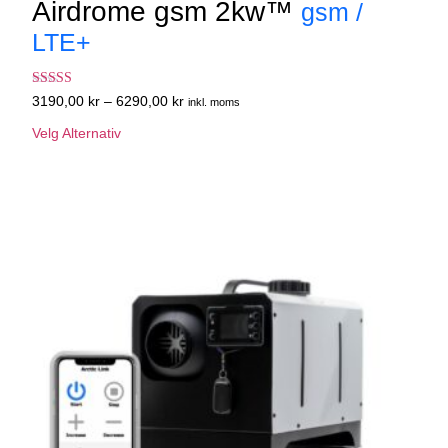
Airdrome gsm 2kw™
gsm /
LTE+
Vurdert
3190,00
kr
–
6290,00
kr
inkl. moms
4.50
av 5
Velg Alternativ