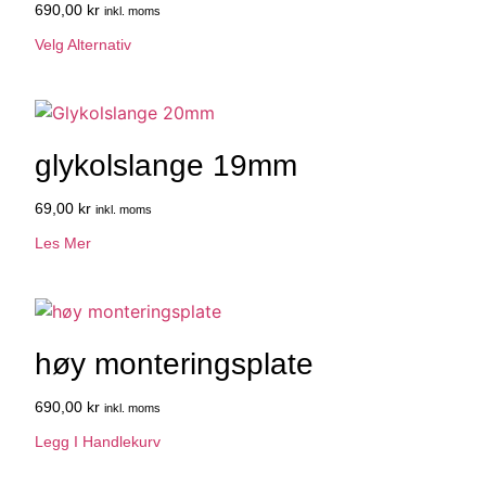
Vurdert
690,00
kr
inkl. moms
4.00
av 5
Velg Alternativ
glykolslange 19mm
69,00
kr
inkl. moms
Les Mer
høy monteringsplate
690,00
kr
inkl. moms
Legg I Handlekurv