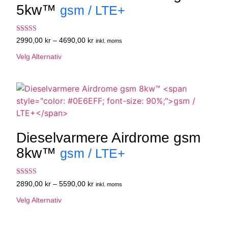
5kw™
gsm / LTE+
Vurdert
2990,00
kr
–
4690,00
kr
inkl. moms
4.67
av 5
Velg Alternativ
Dieselvarmere Airdrome gsm
8kw™
gsm / LTE+
Vurdert
2890,00
kr
–
5590,00
kr
inkl. moms
4.25
av 5
Velg Alternativ