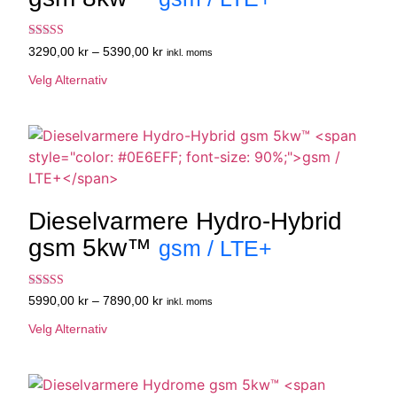
Vurdert
3290,00
kr
–
5390,00
kr
inkl. moms
4.67
av 5
Velg Alternativ
Dieselvarmere Hydro-Hybrid
gsm 5kw™
gsm / LTE+
Vurdert
5990,00
kr
–
7890,00
kr
inkl. moms
4.60
av 5
Velg Alternativ