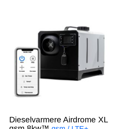
Dieselvarmere Airdrome XL
gsm 8kw™
gsm / LTE+