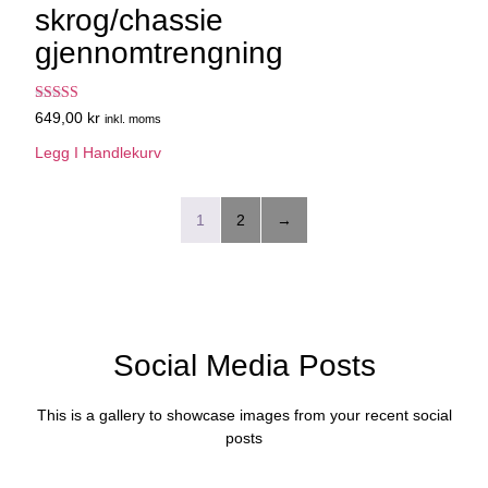
skrog/chassie
gjennomtrengning
Vurdert
649,00
kr
inkl. moms
4.50
av 5
Legg I Handlekurv
1
2
→
Social Media Posts
This is a gallery to showcase images from your recent social
posts