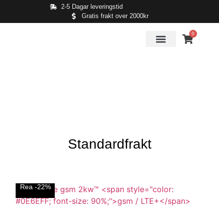
2-5 Dagar leveringstid
Gratis frakt over 2000kr
0
Standardfrakt
Rea -22%