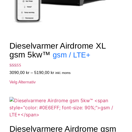
Dieselvarmer Airdrome XL
gsm 5kw™
gsm / LTE+
Vurdert
3090,00
kr
–
5190,00
kr
inkl. moms
4.50
av 5
Velg Alternativ
Dieselvarmere Airdrome gsm