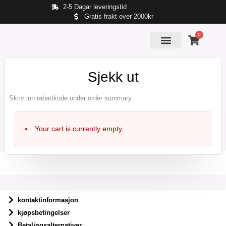
2-5 Dagar leveringstid
Gratis frakt over 2000kr
0
Sjekk ut
Skriv inn rabattkode under order summary
Your cart is currently empty.
kontaktinformasjon
kjøpsbetingelser
Betalingsalternativer